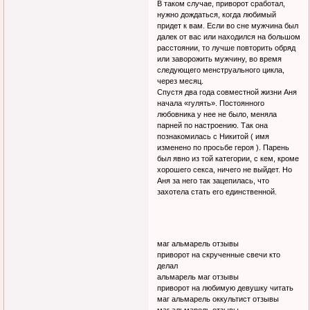
В таком случае, приворот сработал,
нужно дождаться, когда любимый
придет к вам. Если во сне мужчина был
далек от вас или находился на большом
расстоянии, то лучше повторить обряд
или заворожить мужчину, во время
следующего менструального цикла,
через месяц.
Спустя два года совместной жизни Аня
начала «гулять». Постоянного
любовника у нее не было, меняла
парней по настроению. Так она
познакомилась с Никитой ( имя
изменено по просьбе героя ). Парень
был явно из той категории, с кем, кроме
хорошего секса, ничего не выйдет. Но
Аня за него так зацепилась, что
захотела стать его единственной.
маг альмарель отзывы
приворот на скрученные свечи кто
делал
альмарель маг отзывы
приворот на любимую девушку читать
маг альмарель оккультист отзывы