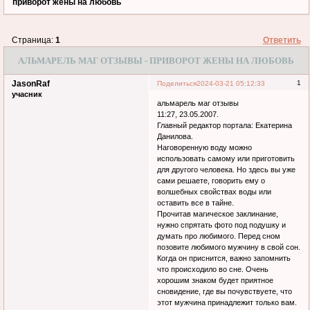
приворот жены на любовь
Страница:
1
Ответить
АЛЬМАРЕЛЬ МАГ ОТЗЫВЫ - ПРИВОРОТ ЖЕНЫ НА ЛЮБОВЬ
JasonRaf
1
Поделиться
2024-03-21 05:12:33
учасник
альмарель маг отзывы
11:27, 23.05.2007.
Главный редактор портала: Екатерина
Данилова.
Наговоренную воду можно
использовать самому или приготовить
для другого человека. Но здесь вы уже
сами решаете, говорить ему о
волшебных свойствах воды или
оставить все в тайне.
Прочитав магическое заклинание,
нужно спрятать фото под подушку и
думать про любимого. Перед сном
позовите любимого мужчину в свой сон.
Когда он приснится, важно запомнить
что происходило во сне. Очень
хорошим знаком будет приятное
сновидение, где вы почувствуете, что
этот мужчина принадлежит только вам.