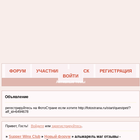
ФОРУМ
УЧАСТНИКИ
ПОИСК
РЕГИСТРАЦИЯ
ВОЙТИ
Активные темы
Объявление
регестрируйтесь на ФотоСтране если хотите http://fotostrana.ru/start/questpet/?
aff_id=6494678
Привет, Гость!
Войдите
или
зарегистрируйтесь
.
»
Supper Winx Club
»
Новый форум
»
альмарель маг отзывы -