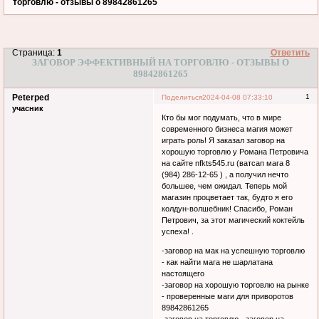
торговлю - отзывы о 89842861265
Страница:
1
Ответить
ЗАГОВОР ЭФФЕКТИВНЫЙ НА ТОРГОВЛЮ - ОТЗЫВЫ О
89842861265
Peterped
1
Поделиться
2024-04-08 07:33:10
учасник
Кто бы мог подумать, что в мире
современного бизнеса магия может
играть роль! Я заказал заговор на
хорошую торговлю у Романа Петровича
на сайте nfkts545.ru (ватсап мага 8
(984) 286-12-65 ) , а получил нечто
большее, чем ожидал. Теперь мой
магазин процветает так, будто я его
колдун-волшебник! Спасибо, Роман
Петрович, за этот магический коктейль
успеха! .
-заговор на мак на успешную торговлю
- как найти мага не шарлатана
настоящего
-заговор на хорошую торговлю на рынке
- проверенные маги для приворотов
89842861265