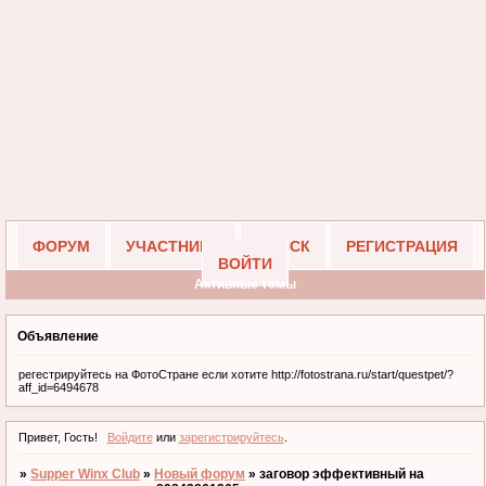
ФОРУМ
УЧАСТНИКИ
ПОИСК
РЕГИСТРАЦИЯ
ВОЙТИ
Активные темы
Объявление
регестрируйтесь на ФотоСтране если хотите http://fotostrana.ru/start/questpet/?
aff_id=6494678
Привет, Гость!
Войдите
или
зарегистрируйтесь
.
»
Supper Winx Club
»
Новый форум
»
заговор эффективный на