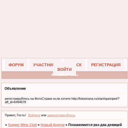
ФОРУМ
УЧАСТНИКИ
ПОИСК
РЕГИСТРАЦИЯ
ВОЙТИ
Активные темы
Объявление
регестрируйтесь на ФотоСтране если хотите http://fotostrana.ru/start/questpet/?
aff_id=6494678
Привет, Гость!
Войдите
или
зарегистрируйтесь
.
»
Supper Winx Club
»
Новый форум
»
Познакомится раз-два девицей